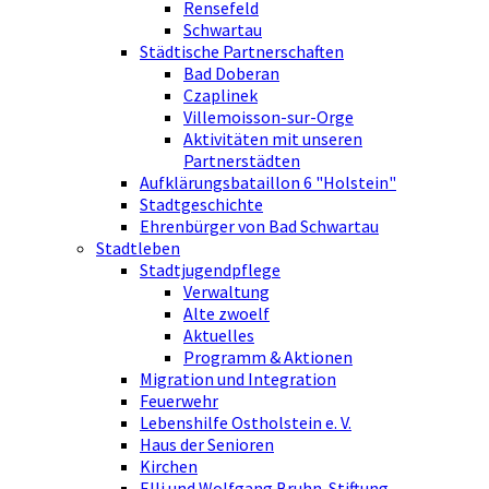
Rensefeld
Schwartau
Städtische Partnerschaften
Bad Doberan
Czaplinek
Villemoisson-sur-Orge
Aktivitäten mit unseren
Partnerstädten
Aufklärungsbataillon 6 "Holstein"
Stadtgeschichte
Ehrenbürger von Bad Schwartau
Stadtleben
Stadtjugendpflege
Verwaltung
Alte zwoelf
Aktuelles
Programm & Aktionen
Migration und Integration
Feuerwehr
Lebenshilfe Ostholstein e. V.
Haus der Senioren
Kirchen
Elli und Wolfgang Bruhn-Stiftung