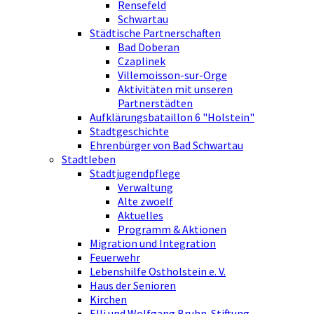
Rensefeld
Schwartau
Städtische Partnerschaften
Bad Doberan
Czaplinek
Villemoisson-sur-Orge
Aktivitäten mit unseren
Partnerstädten
Aufklärungsbataillon 6 "Holstein"
Stadtgeschichte
Ehrenbürger von Bad Schwartau
Stadtleben
Stadtjugendpflege
Verwaltung
Alte zwoelf
Aktuelles
Programm & Aktionen
Migration und Integration
Feuerwehr
Lebenshilfe Ostholstein e. V.
Haus der Senioren
Kirchen
Elli und Wolfgang Bruhn-Stiftung