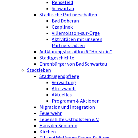
Rensefeld
Schwartau
Städtische Partnerschaften
Bad Doberan
Czaplinek
Villemoisson-sur-Orge
Aktivitäten mit unseren
Partnerstädten
Aufklärungsbataillon 6 "Holstein"
Stadtgeschichte
Ehrenbürger von Bad Schwartau
Stadtleben
Stadtjugendpflege
Verwaltung
Alte zwoelf
Aktuelles
Programm & Aktionen
Migration und Integration
Feuerwehr
Lebenshilfe Ostholstein e. V.
Haus der Senioren
Kirchen
Elli und Wolfgang Bruhn-Stiftung