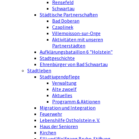
Rensefeld
Schwartau
Städtische Partnerschaften
Bad Doberan
Czaplinek
Villemoisson-sur-Orge
Aktivitäten mit unseren
Partnerstädten
Aufklärungsbataillon 6 "Holstein"
Stadtgeschichte
Ehrenbürger von Bad Schwartau
Stadtleben
Stadtjugendpflege
Verwaltung
Alte zwoelf
Aktuelles
Programm & Aktionen
Migration und Integration
Feuerwehr
Lebenshilfe Ostholstein e. V.
Haus der Senioren
Kirchen
Elli und Wolfgang Bruhn-Stiftung