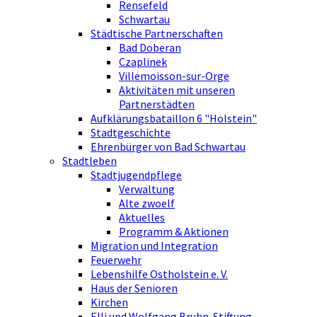
Rensefeld
Schwartau
Städtische Partnerschaften
Bad Doberan
Czaplinek
Villemoisson-sur-Orge
Aktivitäten mit unseren
Partnerstädten
Aufklärungsbataillon 6 "Holstein"
Stadtgeschichte
Ehrenbürger von Bad Schwartau
Stadtleben
Stadtjugendpflege
Verwaltung
Alte zwoelf
Aktuelles
Programm & Aktionen
Migration und Integration
Feuerwehr
Lebenshilfe Ostholstein e. V.
Haus der Senioren
Kirchen
Elli und Wolfgang Bruhn-Stiftung