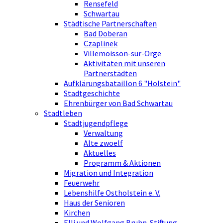
Rensefeld
Schwartau
Städtische Partnerschaften
Bad Doberan
Czaplinek
Villemoisson-sur-Orge
Aktivitäten mit unseren
Partnerstädten
Aufklärungsbataillon 6 "Holstein"
Stadtgeschichte
Ehrenbürger von Bad Schwartau
Stadtleben
Stadtjugendpflege
Verwaltung
Alte zwoelf
Aktuelles
Programm & Aktionen
Migration und Integration
Feuerwehr
Lebenshilfe Ostholstein e. V.
Haus der Senioren
Kirchen
Elli und Wolfgang Bruhn-Stiftung