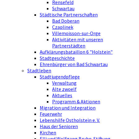
Rensefeld
Schwartau
Städtische Partnerschaften
Bad Doberan
Czaplinek
Villemoisson-sur-Orge
Aktivitäten mit unseren
Partnerstädten
Aufklärungsbataillon 6 "Holstein"
Stadtgeschichte
Ehrenbürger von Bad Schwartau
Stadtleben
Stadtjugendpflege
Verwaltung
Alte zwoelf
Aktuelles
Programm & Aktionen
Migration und Integration
Feuerwehr
Lebenshilfe Ostholstein e. V.
Haus der Senioren
Kirchen
Elli und Wolfgang Bruhn-Stiftung