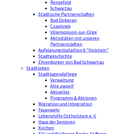
Rensefeld
Schwartau
Städtische Partnerschaften
Bad Doberan
Czaplinek
Villemoisson-sur-Orge
Aktivitäten mit unseren
Partnerstädten
Aufklärungsbataillon 6 "Holstein"
Stadtgeschichte
Ehrenbürger von Bad Schwartau
Stadtleben
Stadtjugendpflege
Verwaltung
Alte zwoelf
Aktuelles
Programm & Aktionen
Migration und Integration
Feuerwehr
Lebenshilfe Ostholstein e. V.
Haus der Senioren
Kirchen
Elli und Wolfgang Bruhn-Stiftung