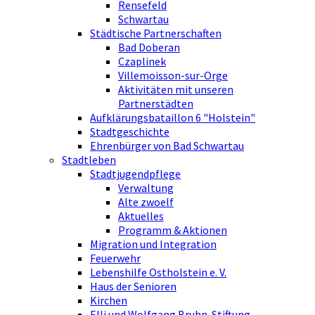
Rensefeld
Schwartau
Städtische Partnerschaften
Bad Doberan
Czaplinek
Villemoisson-sur-Orge
Aktivitäten mit unseren
Partnerstädten
Aufklärungsbataillon 6 "Holstein"
Stadtgeschichte
Ehrenbürger von Bad Schwartau
Stadtleben
Stadtjugendpflege
Verwaltung
Alte zwoelf
Aktuelles
Programm & Aktionen
Migration und Integration
Feuerwehr
Lebenshilfe Ostholstein e. V.
Haus der Senioren
Kirchen
Elli und Wolfgang Bruhn-Stiftung