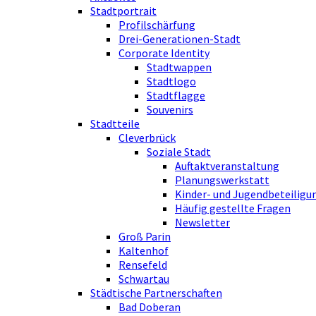
Stadtportrait
Profilschärfung
Drei-Generationen-Stadt
Corporate Identity
Stadtwappen
Stadtlogo
Stadtflagge
Souvenirs
Stadtteile
Cleverbrück
Soziale Stadt
Auftaktveranstaltung
Planungswerkstatt
Kinder- und Jugendbeteiligu
Häufig gestellte Fragen
Newsletter
Groß Parin
Kaltenhof
Rensefeld
Schwartau
Städtische Partnerschaften
Bad Doberan