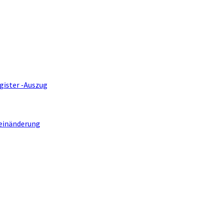
gister -Auszug
einänderung