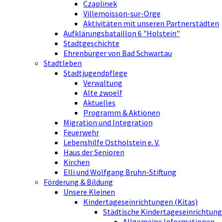
Czaplinek
Villemoisson-sur-Orge
Aktivitäten mit unseren Partnerstädten
Aufklärungsbataillon 6 "Holstein"
Stadtgeschichte
Ehrenbürger von Bad Schwartau
Stadtleben
Stadtjugendpflege
Verwaltung
Alte zwoelf
Aktuelles
Programm & Aktionen
Migration und Integration
Feuerwehr
Lebenshilfe Ostholstein e. V.
Haus der Senioren
Kirchen
Elli und Wolfgang Bruhn-Stiftung
Förderung & Bildung
Unsere Kleinen
Kindertageseinrichtungen (Kitas)
Städtische Kindertageseinrichtung
Allgemeine Informationen