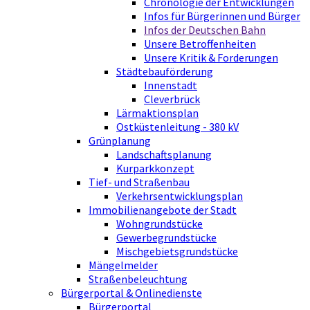
Chronologie der Entwicklungen
Infos für Bürgerinnen und Bürger
Infos der Deutschen Bahn
Unsere Betroffenheiten
Unsere Kritik & Forderungen
Städtebauförderung
Innenstadt
Cleverbrück
Lärmaktionsplan
Ostküstenleitung - 380 kV
Grünplanung
Landschaftsplanung
Kurparkkonzept
Tief- und Straßenbau
Verkehrsentwicklungsplan
Immobilienangebote der Stadt
Wohngrundstücke
Gewerbegrundstücke
Mischgebietsgrundstücke
Mängelmelder
Straßenbeleuchtung
Bürgerportal & Onlinedienste
Bürgerportal