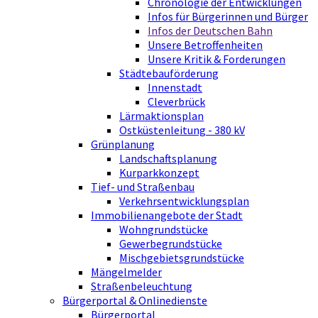
Chronologie der Entwicklungen
Infos für Bürgerinnen und Bürger
Infos der Deutschen Bahn
Unsere Betroffenheiten
Unsere Kritik & Forderungen
Städtebauförderung
Innenstadt
Cleverbrück
Lärmaktionsplan
Ostküstenleitung - 380 kV
Grünplanung
Landschaftsplanung
Kurparkkonzept
Tief- und Straßenbau
Verkehrsentwicklungsplan
Immobilienangebote der Stadt
Wohngrundstücke
Gewerbegrundstücke
Mischgebietsgrundstücke
Mängelmelder
Straßenbeleuchtung
Bürgerportal & Onlinedienste
Bürgerportal