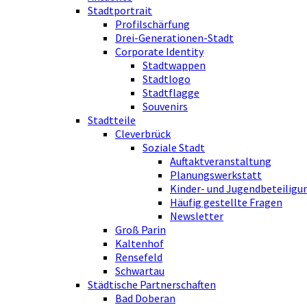
Stadtportrait
Profilschärfung
Drei-Generationen-Stadt
Corporate Identity
Stadtwappen
Stadtlogo
Stadtflagge
Souvenirs
Stadtteile
Cleverbrück
Soziale Stadt
Auftaktveranstaltung
Planungswerkstatt
Kinder- und Jugendbeteiligu
Häufig gestellte Fragen
Newsletter
Groß Parin
Kaltenhof
Rensefeld
Schwartau
Städtische Partnerschaften
Bad Doberan