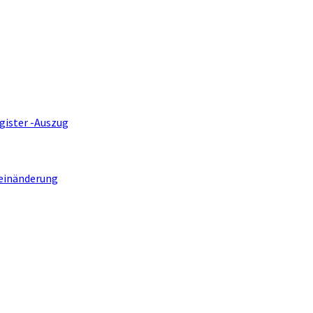
gister -Auszug
einänderung