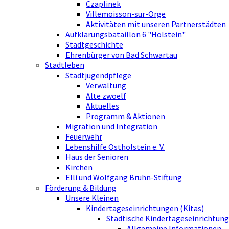
Czaplinek
Villemoisson-sur-Orge
Aktivitäten mit unseren Partnerstädten
Aufklärungsbataillon 6 "Holstein"
Stadtgeschichte
Ehrenbürger von Bad Schwartau
Stadtleben
Stadtjugendpflege
Verwaltung
Alte zwoelf
Aktuelles
Programm & Aktionen
Migration und Integration
Feuerwehr
Lebenshilfe Ostholstein e. V.
Haus der Senioren
Kirchen
Elli und Wolfgang Bruhn-Stiftung
Förderung & Bildung
Unsere Kleinen
Kindertageseinrichtungen (Kitas)
Städtische Kindertageseinrichtung
Allgemeine Informationen