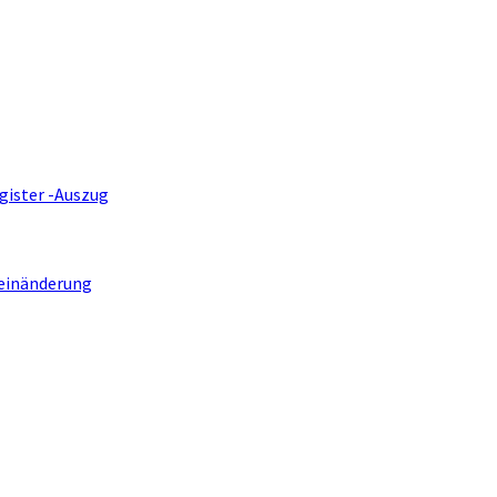
gister -Auszug
einänderung