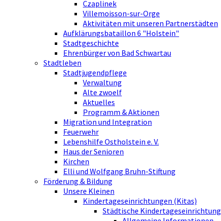
Czaplinek
Villemoisson-sur-Orge
Aktivitäten mit unseren Partnerstädten
Aufklärungsbataillon 6 "Holstein"
Stadtgeschichte
Ehrenbürger von Bad Schwartau
Stadtleben
Stadtjugendpflege
Verwaltung
Alte zwoelf
Aktuelles
Programm & Aktionen
Migration und Integration
Feuerwehr
Lebenshilfe Ostholstein e. V.
Haus der Senioren
Kirchen
Elli und Wolfgang Bruhn-Stiftung
Förderung & Bildung
Unsere Kleinen
Kindertageseinrichtungen (Kitas)
Städtische Kindertageseinrichtung
Allgemeine Informationen