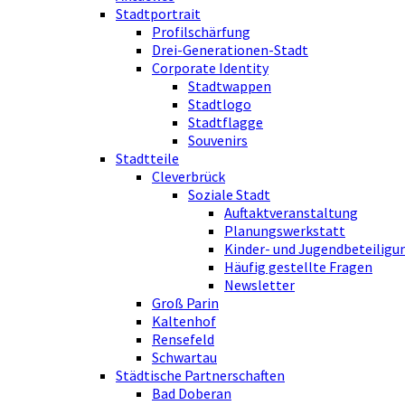
Stadtportrait
Profilschärfung
Drei-Generationen-Stadt
Corporate Identity
Stadtwappen
Stadtlogo
Stadtflagge
Souvenirs
Stadtteile
Cleverbrück
Soziale Stadt
Auftaktveranstaltung
Planungswerkstatt
Kinder- und Jugendbeteiligu
Häufig gestellte Fragen
Newsletter
Groß Parin
Kaltenhof
Rensefeld
Schwartau
Städtische Partnerschaften
Bad Doberan