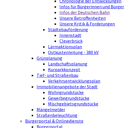
Chronologie der Entwicklungen
Infos für Bürgerinnen und Bürger
Infos der Deutschen Bahn
Unsere Betroffenheiten
Unsere Kritik & Forderungen
Städtebauförderung
Innenstadt
Cleverbrück
Lärmaktionsplan
Ostküstenleitung - 380 kV
Grünplanung
Landschaftsplanung
Kurparkkonzept
Tief- und Straßenbau
Verkehrsentwicklungsplan
Immobilienangebote der Stadt
Wohngrundstücke
Gewerbegrundstücke
Mischgebietsgrundstücke
Mängelmelder
Straßenbeleuchtung
Bürgerportal & Onlinedienste
Bürgerportal