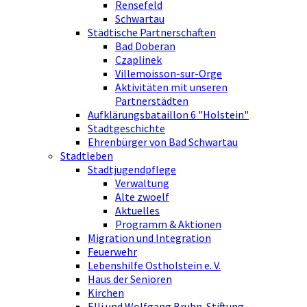
Rensefeld
Schwartau
Städtische Partnerschaften
Bad Doberan
Czaplinek
Villemoisson-sur-Orge
Aktivitäten mit unseren
Partnerstädten
Aufklärungsbataillon 6 "Holstein"
Stadtgeschichte
Ehrenbürger von Bad Schwartau
Stadtleben
Stadtjugendpflege
Verwaltung
Alte zwoelf
Aktuelles
Programm & Aktionen
Migration und Integration
Feuerwehr
Lebenshilfe Ostholstein e. V.
Haus der Senioren
Kirchen
Elli und Wolfgang Bruhn-Stiftung