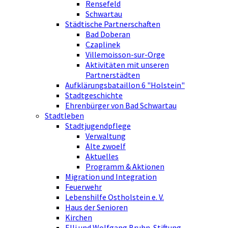
Rensefeld
Schwartau
Städtische Partnerschaften
Bad Doberan
Czaplinek
Villemoisson-sur-Orge
Aktivitäten mit unseren
Partnerstädten
Aufklärungsbataillon 6 "Holstein"
Stadtgeschichte
Ehrenbürger von Bad Schwartau
Stadtleben
Stadtjugendpflege
Verwaltung
Alte zwoelf
Aktuelles
Programm & Aktionen
Migration und Integration
Feuerwehr
Lebenshilfe Ostholstein e. V.
Haus der Senioren
Kirchen
Elli und Wolfgang Bruhn-Stiftung