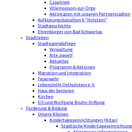
Czaplinek
Villemoisson-sur-Orge
Aktivitäten mit unseren Partnerstädten
Aufklärungsbataillon 6 "Holstein"
Stadtgeschichte
Ehrenbürger von Bad Schwartau
Stadtleben
Stadtjugendpflege
Verwaltung
Alte zwoelf
Aktuelles
Programm & Aktionen
Migration und Integration
Feuerwehr
Lebenshilfe Ostholstein e. V.
Haus der Senioren
Kirchen
Elli und Wolfgang Bruhn-Stiftung
Förderung & Bildung
Unsere Kleinen
Kindertageseinrichtungen (Kitas)
Städtische Kindertageseinrichtung
Allgemeine Informationen