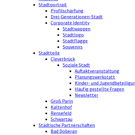
Stadtportrait
Profilschärfung
Drei-Generationen-Stadt
Corporate Identity
Stadtwappen
Stadtlogo
Stadtflagge
Souvenirs
Stadtteile
Cleverbrück
Soziale Stadt
Auftaktveranstaltung
Planungswerkstatt
Kinder- und Jugendbeteiligu
Häufig gestellte Fragen
Newsletter
Groß Parin
Kaltenhof
Rensefeld
Schwartau
Städtische Partnerschaften
Bad Doberan