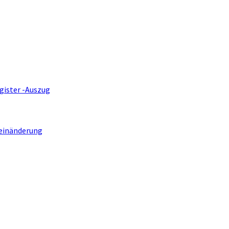
gister -Auszug
einänderung