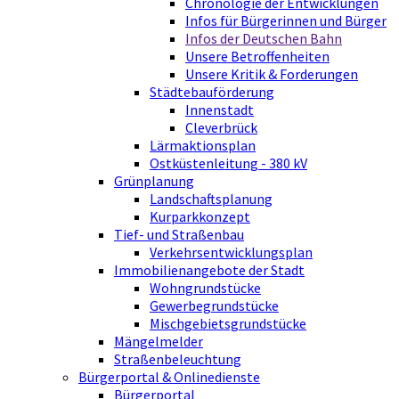
Chronologie der Entwicklungen
Infos für Bürgerinnen und Bürger
Infos der Deutschen Bahn
Unsere Betroffenheiten
Unsere Kritik & Forderungen
Städtebauförderung
Innenstadt
Cleverbrück
Lärmaktionsplan
Ostküstenleitung - 380 kV
Grünplanung
Landschaftsplanung
Kurparkkonzept
Tief- und Straßenbau
Verkehrsentwicklungsplan
Immobilienangebote der Stadt
Wohngrundstücke
Gewerbegrundstücke
Mischgebietsgrundstücke
Mängelmelder
Straßenbeleuchtung
Bürgerportal & Onlinedienste
Bürgerportal