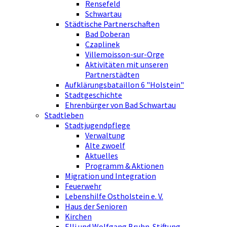
Rensefeld
Schwartau
Städtische Partnerschaften
Bad Doberan
Czaplinek
Villemoisson-sur-Orge
Aktivitäten mit unseren
Partnerstädten
Aufklärungsbataillon 6 "Holstein"
Stadtgeschichte
Ehrenbürger von Bad Schwartau
Stadtleben
Stadtjugendpflege
Verwaltung
Alte zwoelf
Aktuelles
Programm & Aktionen
Migration und Integration
Feuerwehr
Lebenshilfe Ostholstein e. V.
Haus der Senioren
Kirchen
Elli und Wolfgang Bruhn-Stiftung