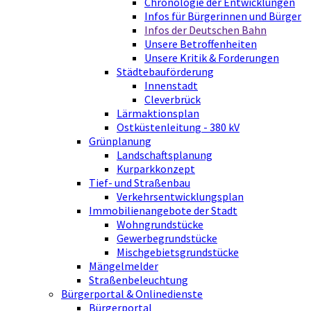
Chronologie der Entwicklungen
Infos für Bürgerinnen und Bürger
Infos der Deutschen Bahn
Unsere Betroffenheiten
Unsere Kritik & Forderungen
Städtebauförderung
Innenstadt
Cleverbrück
Lärmaktionsplan
Ostküstenleitung - 380 kV
Grünplanung
Landschaftsplanung
Kurparkkonzept
Tief- und Straßenbau
Verkehrsentwicklungsplan
Immobilienangebote der Stadt
Wohngrundstücke
Gewerbegrundstücke
Mischgebietsgrundstücke
Mängelmelder
Straßenbeleuchtung
Bürgerportal & Onlinedienste
Bürgerportal