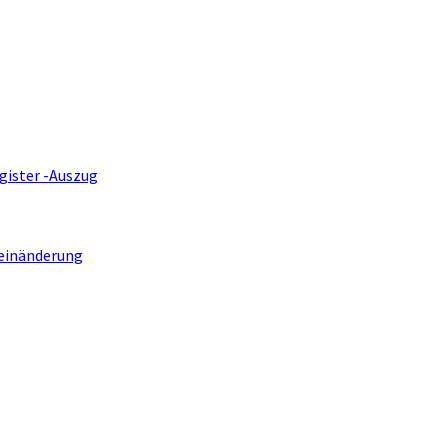
gister -Auszug
einänderung