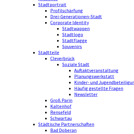
Stadtportrait
Profilschärfung
Drei-Generationen-Stadt
Corporate Identity
Stadtwappen
Stadtlogo
Stadtflagge
Souvenirs
Stadtteile
Cleverbrück
Soziale Stadt
Auftaktveranstaltung
Planungswerkstatt
Kinder- und Jugendbeteiligu
Häufig gestellte Fragen
Newsletter
Groß Parin
Kaltenhof
Rensefeld
Schwartau
Städtische Partnerschaften
Bad Doberan