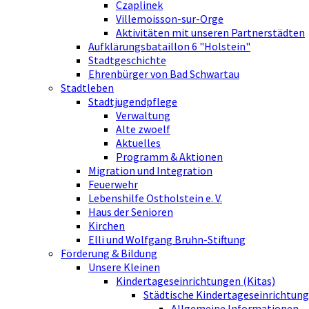
Czaplinek
Villemoisson-sur-Orge
Aktivitäten mit unseren Partnerstädten
Aufklärungsbataillon 6 "Holstein"
Stadtgeschichte
Ehrenbürger von Bad Schwartau
Stadtleben
Stadtjugendpflege
Verwaltung
Alte zwoelf
Aktuelles
Programm & Aktionen
Migration und Integration
Feuerwehr
Lebenshilfe Ostholstein e. V.
Haus der Senioren
Kirchen
Elli und Wolfgang Bruhn-Stiftung
Förderung & Bildung
Unsere Kleinen
Kindertageseinrichtungen (Kitas)
Städtische Kindertageseinrichtung
Allgemeine Informationen