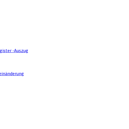
gister -Auszug
einänderung