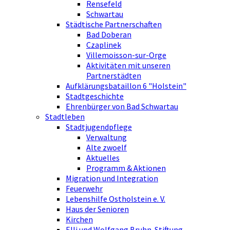
Rensefeld
Schwartau
Städtische Partnerschaften
Bad Doberan
Czaplinek
Villemoisson-sur-Orge
Aktivitäten mit unseren
Partnerstädten
Aufklärungsbataillon 6 "Holstein"
Stadtgeschichte
Ehrenbürger von Bad Schwartau
Stadtleben
Stadtjugendpflege
Verwaltung
Alte zwoelf
Aktuelles
Programm & Aktionen
Migration und Integration
Feuerwehr
Lebenshilfe Ostholstein e. V.
Haus der Senioren
Kirchen
Elli und Wolfgang Bruhn-Stiftung