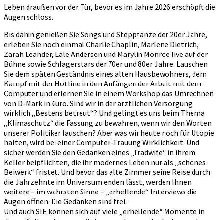
Leben draußen vor der Tür, bevor es im Jahre 2026 erschöpft die
Augen schloss.
Bis dahin genießen Sie Songs und Stepptänze der 20er Jahre,
erleben Sie noch einmal Charlie Chaplin, Marlene Dietrich,
Zarah Leander, Lale Andersen und Marylin Monroe live auf der
Bühne sowie Schlagerstars der 70er und 80er Jahre. Lauschen
Sie dem späten Geständnis eines alten Hausbewohners, dem
Kampf mit der Hotline in den Anfängen der Arbeit mit dem
Computer und erlernen Sie in einem Workshop das Umrechnen
von D-Mark in €uro. Sind wir in der ärztlichen Versorgung
wirklich „Bestens betreut“? Und gelingt es uns beim Thema
„Klimaschutz“ die Fassung zu bewahren, wenn wir den Worten
unserer Politiker lauschen? Aber was wir heute noch für Utopie
halten, wird bei einer Computer-Trauung Wirklichkeit. Und
sicher werden Sie den Gedanken eines „Tradwife“ in ihrem
Keller beipflichten, die ihr modernes Leben nur als „schönes
Beiwerk“ fristet. Und bevor das alte Zimmer seine Reise durch
die Jahrzehnte im Universum enden lässt, werden Ihnen
weitere – im wahrsten Sinne – „erhellende“ Interviews die
Augen öffnen. Die Gedanken sind frei.
Und auch SIE können sich auf viele „erhellende“ Momente in