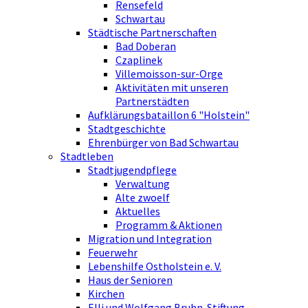
Rensefeld
Schwartau
Städtische Partnerschaften
Bad Doberan
Czaplinek
Villemoisson-sur-Orge
Aktivitäten mit unseren
Partnerstädten
Aufklärungsbataillon 6 "Holstein"
Stadtgeschichte
Ehrenbürger von Bad Schwartau
Stadtleben
Stadtjugendpflege
Verwaltung
Alte zwoelf
Aktuelles
Programm & Aktionen
Migration und Integration
Feuerwehr
Lebenshilfe Ostholstein e. V.
Haus der Senioren
Kirchen
Elli und Wolfgang Bruhn-Stiftung